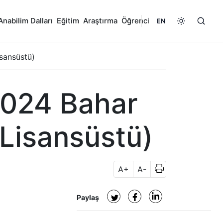
Anabilim Dalları
Eğitim
Araştırma
Öğrenci
EN
sansüstü)
2024 Bahar
 Lisansüstü)
A+
A-
Paylaş