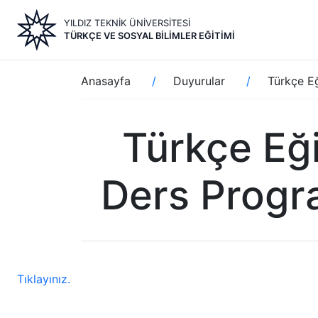
Ana
YILDIZ TEKNİK ÜNİVERSİTESİ
içeriğe
TÜRKÇE VE SOSYAL BILIMLER EĞITIMI
atla
Sayfa
Anasayfa
Duyurular
Türkçe E
yolu
Türkçe Eğ
Ders Progra
Tıklayınız.