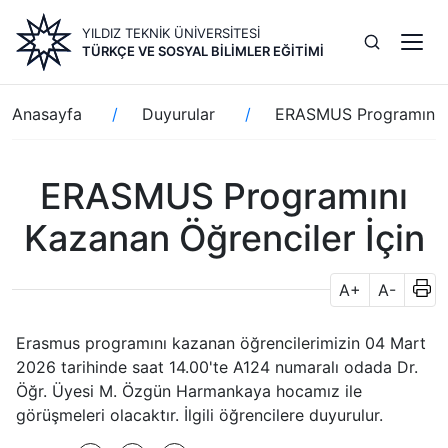
Ana
YILDIZ TEKNİK ÜNİVERSİTESİ
içeriğe
TÜRKÇE VE SOSYAL BILIMLER EĞITIMI
atla
Sayfa
Anasayfa
Duyurular
ERASMUS Programını K
yolu
ERASMUS Programını
Kazanan Öğrenciler İçin
A+
A-
Erasmus programını kazanan öğrencilerimizin 04 Mart
2026 tarihinde saat 14.00'te A124 numaralı odada Dr.
Öğr. Üyesi M. Özgün Harmankaya hocamız ile
görüşmeleri olacaktır. İlgili öğrencilere duyurulur.